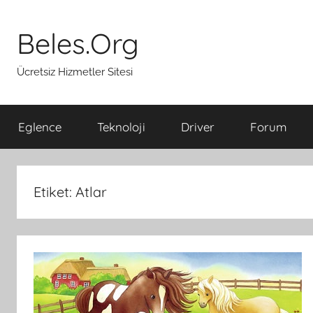
İçeriğe
atla
Beles.Org
Ücretsiz Hizmetler Sitesi
Eglence
Teknoloji
Driver
Forum
Etiket:
Atlar